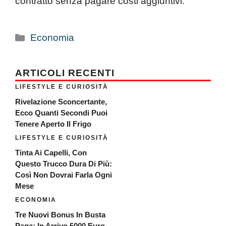
contratto senza pagare costi aggiuntivi.
Categorie
Economia
ARTICOLI RECENTI
LIFESTYLE E CURIOSITÀ
Rivelazione Sconcertante,
Ecco Quanti Secondi Puoi
Tenere Aperto Il Frigo
LIFESTYLE E CURIOSITÀ
Tinta Ai Capelli, Con
Questo Trucco Dura Di Più:
Così Non Dovrai Farla Ogni
Mese
ECONOMIA
Tre Nuovi Bonus In Busta
Paga: In Arrivo 5000 Euro