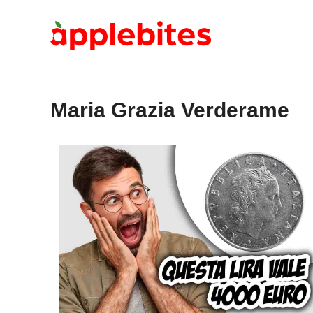
Vai
al
contenuto
Maria Grazia Verderame