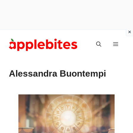
Vai
Menu
al
contenuto
Alessandra Buontempi