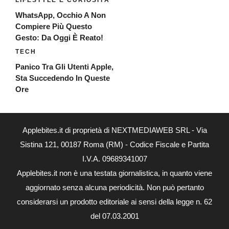
LIFESTYLE E CURIOSITÀ
WhatsApp, Occhio A Non
Compiere Più Questo
Gesto: Da Oggi È Reato!
TECH
Panico Tra Gli Utenti Apple,
Sta Succedendo In Queste
Ore
Applebites.it di proprietà di NEXTMEDIAWEB SRL - Via
Sistina 121, 00187 Roma (RM) - Codice Fiscale e Partita
I.V.A. 09689341007
Applebites.it non è una testata giornalistica, in quanto viene
aggiornato senza alcuna periodicità. Non può pertanto
considerarsi un prodotto editoriale ai sensi della legge n. 62
del 07.03.2001