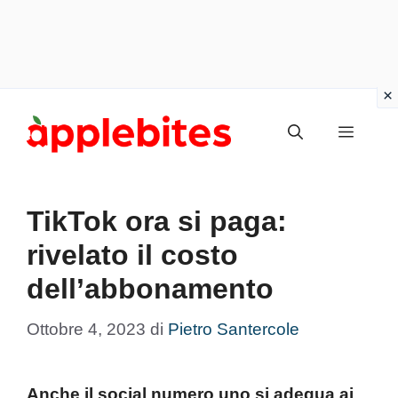
Vai
Menu
al
contenuto
TikTok ora si paga:
rivelato il costo
dell’abbonamento
Ottobre 4, 2023
di
Pietro Santercole
Anche il social numero uno si adegua ai