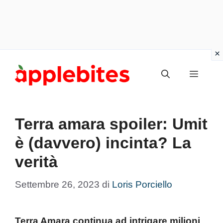
Vai
Menu
al
contenuto
Terra amara spoiler: Umit
è (davvero) incinta? La
verità
Settembre 26, 2023
di
Loris Porciello
Terra Amara continua ad intrigare milioni