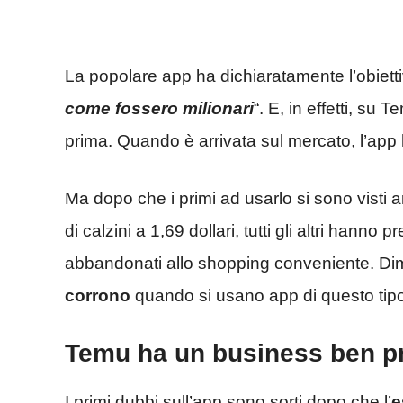
La popolare app ha dichiaratamente l’obiettiv
come fossero milionari
“. E, in effetti, su
prima. Quando è arrivata sul mercato, l’app h
Ma dopo che i primi ad usarlo si sono visti a
di calzini a 1,69 dollari, tutti gli altri hanno p
abbandonati allo shopping conveniente. D
corrono
quando si usano app di questo tip
Temu ha un business ben pre
I primi dubbi sull’app sono sorti dopo che l’
e