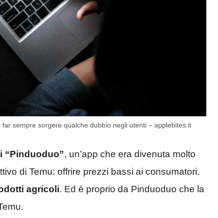
far sempre sorgere qualche dubbio negli utenti – applebites.it
di “Pinduoduo”
, un’app che era divenuta molto
tivo di Temu: offrire prezzi bassi ai consumatori.
odotti agricoli
. Ed è proprio da Pinduoduo che la
 Temu.