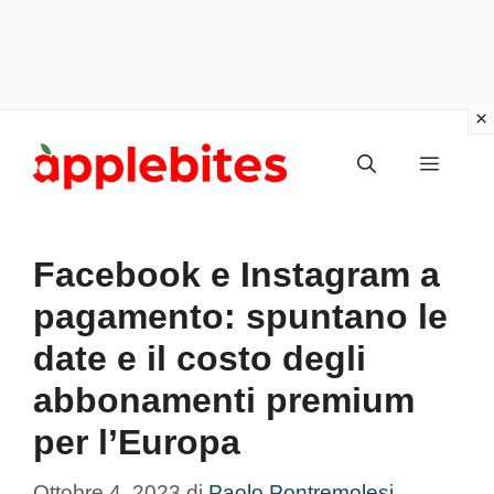
Vai
Menu
al
contenuto
Facebook e Instagram a
pagamento: spuntano le
date e il costo degli
abbonamenti premium
per l’Europa
Ottobre 4, 2023
di
Paolo Pontremolesi