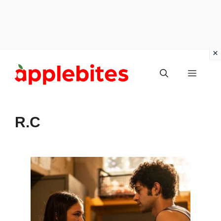
Vai
Menu
al
contenuto
R.C