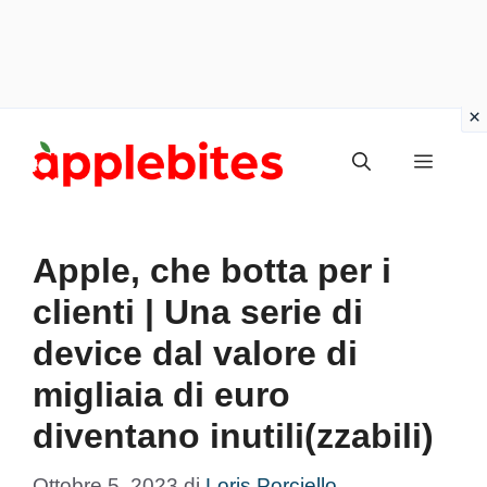
Vai
Menu
al
contenuto
Apple, che botta per i
clienti | Una serie di
device dal valore di
migliaia di euro
diventano inutili(zzabili)
Ottobre 5, 2023
di
Loris Porciello