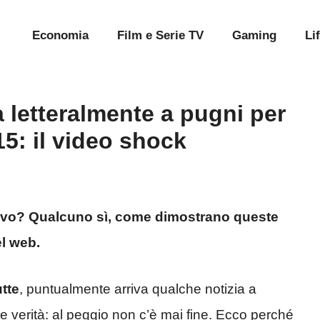
Economia
Film e Serie TV
Gaming
Li
a letteralmente a pugni per
5: il video shock
uovo? Qualcuno sì, come dimostrano queste
el web.
utte
, puntualmente arriva qualche notizia a
de verità: al peggio non c’è mai fine. Ecco perché