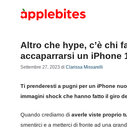
Vai
al
contenuto
Altro che hype, c’è chi f
accaparrarsi un iPhone 1
Settembre 27, 2023
di
Clarissa Missarelli
Ti prenderesti a pugni per un iPhone n
immagini shock che hanno fatto il giro d
Quando crediamo di
averle viste proprio t
smentirci e a metterci di fronte ad una gran