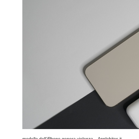
modello dell’iPhone genera violenza – Applebites.it