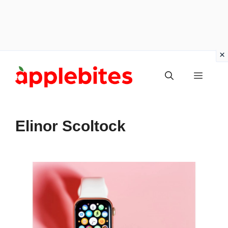
Vai
Menu
al
contenuto
Elinor Scoltock